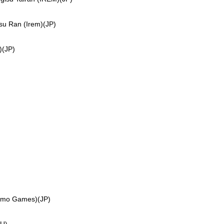
 Ran (Irem)(JP)
(JP)
mo Games)(JP)