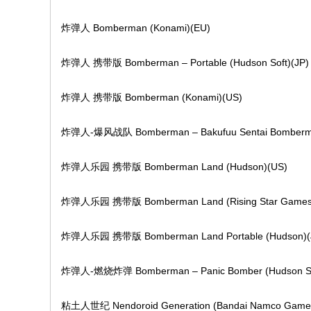
an
炸弹人 Bomberman (Konami)(EU)
.c
o
炸弹人 携带版 Bomberman – Portable (Hudson Soft)(JP)
m
炸弹人 携带版 Bomberman (Konami)(US)
炸弹人-爆风战队 Bomberman – Bakufuu Sentai Bomberme
炸弹人乐园 携带版 Bomberman Land (Hudson)(US)
炸弹人乐园 携带版 Bomberman Land (Rising Star Games
炸弹人乐园 携带版 Bomberman Land Portable (Hudson)(
炸弹人-燃烧炸弹 Bomberman – Panic Bomber (Hudson Sof
粘土人世纪 Nendoroid Generation (Bandai Namco Games