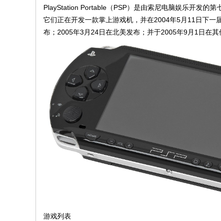
主
PlayStation Portable（PSP）是由索尼电脑
机
它们正在开发一款掌上游戏机，并在2004年5月11日下一届E3之
游
布；2005年3月24日在北美发布；并于2005年9月1日在
戏
资
讯
与
资
源
下
载
平
台
|
th
w
游戏列表