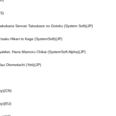
U)
S)
na Senran Tatsukaze no Gotoku (System Soft)(JP)
 Hikari to Kage (SystemSoft)(JP)
, Hana Mamoru Chikai (SystemSoft Alpha)(JP)
tometachi (Yeti)(JP)
y)(CN)
y)(EU)