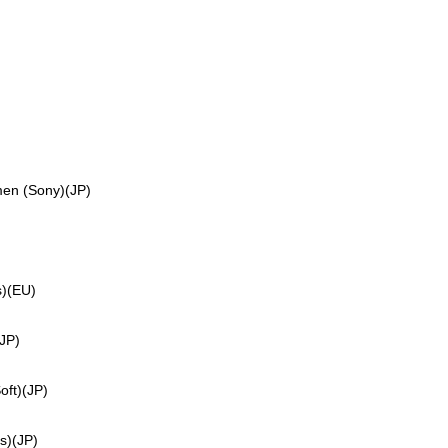
n (Sony)(JP)
)(EU)
JP)
t)(JP)
)(JP)