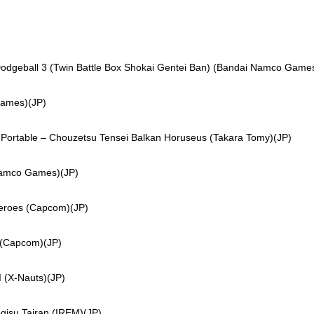
dgeball 3 (Twin Battle Box Shokai Gentei Ban) (Bandai Namco Game
ames)(JP)
e – Chouzetsu Tensei Balkan Horuseus (Takara Tomy)(JP)
amco Games)(JP)
oes (Capcom)(JP)
(Capcom)(JP)
(X-Nauts)(JP)
u Tairan (IREM)(JP)