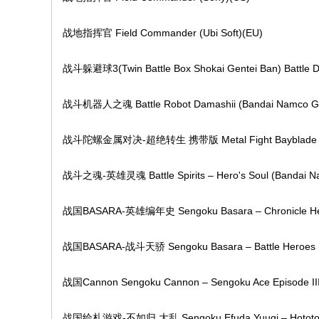
战地指挥官 Field Commander (Ubi Soft)(EU)
战斗躲避球3(Twin Battle Box Shokai Gentei Ban) Battle Do
战斗机器人之魂 Battle Robot Damashii (Bandai Namco G
战斗陀螺金属对决-超绝转生 携带版 Metal Fight Bayblade Portabl
战斗之魂-英雄灵魂 Battle Spirits – Hero's Soul (Bandai N
战国BASARA-英雄编年史 Sengoku Basara – Chronicle Her
战国BASARA-战斗天骄 Sengoku Basara – Battle Heroes 
战国Cannon Sengoku Cannon – Sengoku Ace Episode III 
战国绘札游戏-不如归 大乱 Sengoku Efuda Yuugi – Hototogis