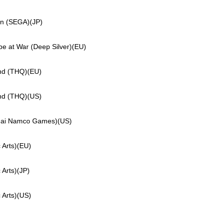
n (SEGA)(JP)
at War (Deep Silver)(EU)
d (THQ)(EU)
d (THQ)(US)
ai Namco Games)(US)
Arts)(EU)
Arts)(JP)
Arts)(US)