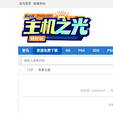
设为首页
收藏本站
资讯
资源免费下载
NS
PS4
3DS
PS
›
门户
›
查看主题
主
机
发布者:
Langrisser
|
发
之
光
本帖
-