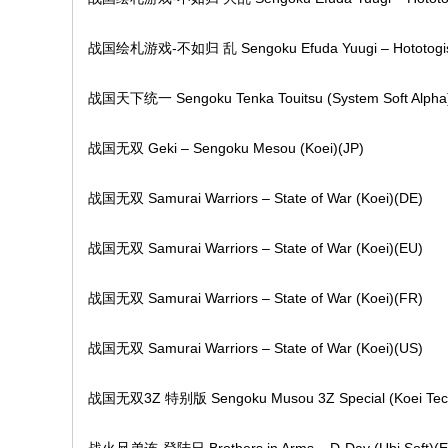
战国绘札游戏-不如归 乱 Sengoku Efuda Yuugi – Hototogisu
战国天下统一 Sengoku Tenka Touitsu (System Soft Alpha)
战国无双 Geki – Sengoku Mesou (Koei)(JP)
战国无双 Samurai Warriors – State of War (Koei)(DE)
战国无双 Samurai Warriors – State of War (Koei)(EU)
战国无双 Samurai Warriors – State of War (Koei)(FR)
战国无双 Samurai Warriors – State of War (Koei)(US)
战国无双3Z 特别版 Sengoku Musou 3Z Special (Koei Tec