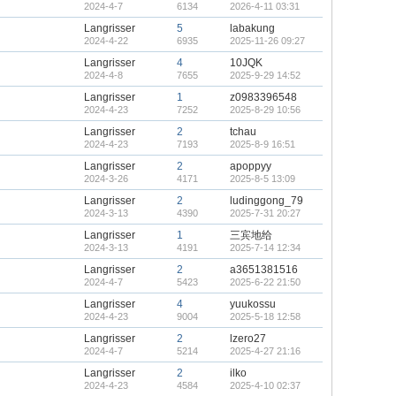
2024-4-7
6134
2026-4-11 03:31
Langrisser
5
labakung
2024-4-22
6935
2025-11-26 09:27
Langrisser
4
10JQK
2024-4-8
7655
2025-9-29 14:52
Langrisser
1
z0983396548
2024-4-23
7252
2025-8-29 10:56
Langrisser
2
tchau
2024-4-23
7193
2025-8-9 16:51
Langrisser
2
apoppyy
2024-3-26
4171
2025-8-5 13:09
Langrisser
2
ludinggong_79
2024-3-13
4390
2025-7-31 20:27
Langrisser
1
三宾地给
2024-3-13
4191
2025-7-14 12:34
Langrisser
2
a3651381516
2024-4-7
5423
2025-6-22 21:50
Langrisser
4
yuukossu
2024-4-23
9004
2025-5-18 12:58
Langrisser
2
lzero27
2024-4-7
5214
2025-4-27 21:16
Langrisser
2
ilko
2024-4-23
4584
2025-4-10 02:37