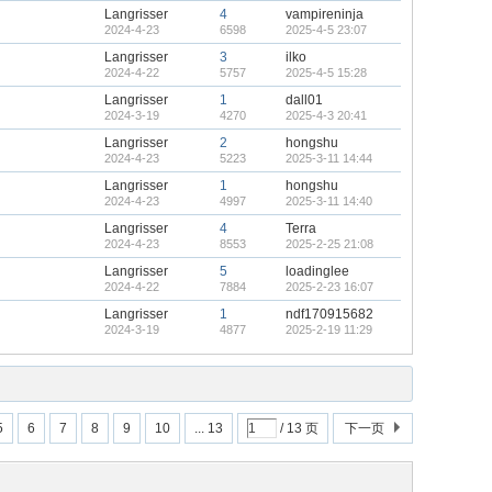
Langrisser
4
vampireninja
2024-4-23
6598
2025-4-5 23:07
Langrisser
3
ilko
2024-4-22
5757
2025-4-5 15:28
Langrisser
1
dall01
2024-3-19
4270
2025-4-3 20:41
Langrisser
2
hongshu
2024-4-23
5223
2025-3-11 14:44
Langrisser
1
hongshu
2024-4-23
4997
2025-3-11 14:40
Langrisser
4
Terra
2024-4-23
8553
2025-2-25 21:08
Langrisser
5
loadinglee
2024-4-22
7884
2025-2-23 16:07
Langrisser
1
ndf170915682
2024-3-19
4877
2025-2-19 11:29
5
6
7
8
9
10
... 13
/ 13 页
下一页