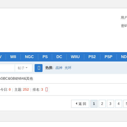
用
密
V
WII
NGC
PS
DC
WIIU
PS2
PSP
ND
热搜:
战神
光环
帖子
搜
&GBC&GB&N64&其他
索
今日:
0
|
主题:
252
|
排名:
3
返 回
1
2
3
4