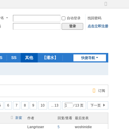
切
换
户名
自动登录
找回密码
到
宽
码
点击立即注册
登录
版
S
SS
其他
【灌水】
快捷导航
订阅
5
6
7
8
9
10
... 13
/ 13 页
下一页
新窗
作者
回复/查看
最后发表
Langrisser
5
woshinidie