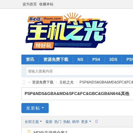
设为首页
收藏本站
资讯
资源免费下载
NS
PS4
3DS
PS
»
资源免费下载
›
主机之光
›
PSP&NDS&GBA&MD&SFC&FC
主
PSP&NDS&GBA&MD&SFC&FC&GBC&GB&N64&其他
机
之
发新帖
光
全部主题
最新
热门
热帖
精华
更多
-
MD中文游戏合集2