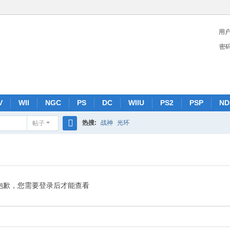
用
密
V
WII
NGC
PS
DC
WIIU
PS2
PSP
ND
热搜:
战神
光环
帖子
搜
索
抱歉，您需要登录后才能查看