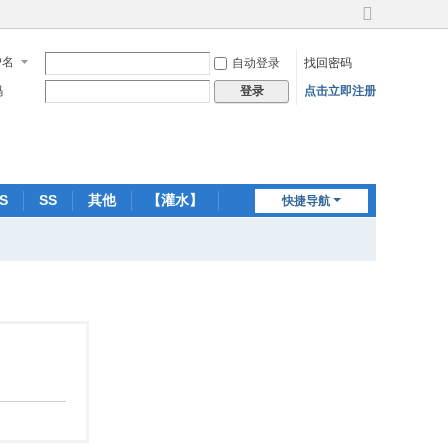
切
换
户名
自动登录
找回密码
到
宽
码
点击立即注册
登录
版
S
SS
其他
【灌水】
快捷导航